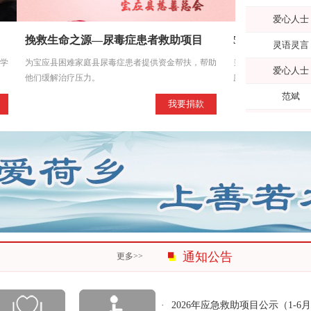
爱心人士
灵语灵言
挽救生命之源—尿毒症患者救助项目
5·19慈善一日捐
爱心人士
学
为宝应县困难家庭县尿毒症患者提供资金帮扶，帮助
当前复杂多变的经济
他们缓解治疗压力。
庭减少了收入来源，社会
范斌
我要捐款
爱心人士
爱心人士
诸铿
爱心人士
爱心人士
爱心人士
通知公告
更多>>
爱心人士
爱心人士
2026年应急救助项目公示（1-6