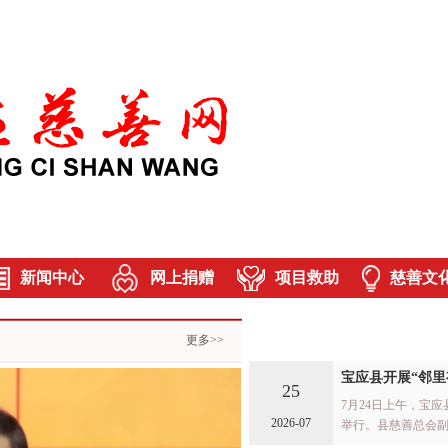
新闻中心
网上捐赠
项目救助
慈善文
慈善新闻
助学
文化活
更多>>
基层动态
助医
公益风
宝应县开展“邻里
助残
慈场建
25
7月24日上午，宝
助困
2026-07
爱心人士
举行。县慈善总会
郝峰以及镇社会事