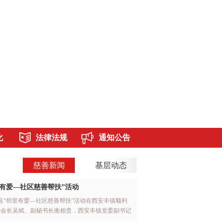
化
法律法规
通知公告
动
规章制度
慈善新闻
基层动态
采
审计监督
有爱—社区慈善帮扶”活动
设
应县“邻里有爱—社区慈善帮扶”活动在西安丰镇顺利
¥10
挽救生命之源—尿毒症患者救助项目
副会长吴斌、副秘书长衡相贵，西安丰镇党委副书记
业办相关负责人参加发放活动。