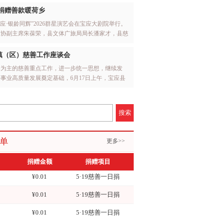
¥50
5·19慈善一日捐
捐赠善款暖荷乡
宝应·银龄同辉”2026群星演艺会在宝应大剧院举行。
¥10
孤儿在校生慈善救助项目
政协副主席朱葆荣，县文体广旅局局长潘家才，县慈
¥10
5·19慈善一日捐
书长胡文忠，南京欣澄文化传媒有限公司董事长邱亮
镇（区）慈善工作座谈会
¥0.01
5·19慈善一日捐
捐为主的慈善重点工作，进一步统一思想，继续发
事业高质量发展奠定基础，6月17日上午，宝应县
¥0.01
5·19慈善一日捐
区）慈善工作座谈会。出席会议的有县慈善总会会长
¥0.01
5·19慈善一日捐
秘书长胡文忠，副会长吴斌、强建华，吴爱平及其他
镇（区）慈善会会长、秘书长。
搜索
¥0.01
5·19慈善一日捐
¥0.01
5·19慈善一日捐
单
更多>>
¥0.01
5·19慈善一日捐
捐赠金额
捐赠项目
¥0.01
5·19慈善一日捐
¥0.01
5·19慈善一日捐
¥0.01
5·19慈善一日捐