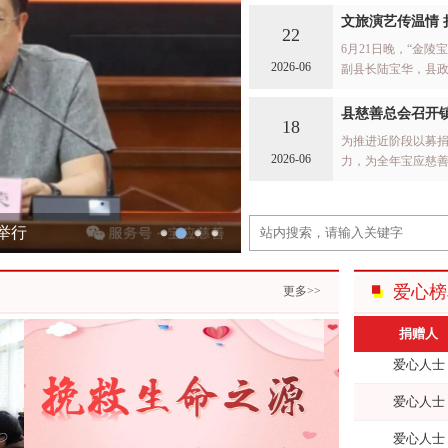
赈灾
灵语灵言
文旅演艺传温情 
22
助老
6月21日晚，“金陵
爱心人士
2026-06
副县长陆宝华，县
助孤
范斌
善总会副会长兼秘
等出席活动。
县慈善总会召开
18
爱心人士
为推进近阶段以募
2026-06
力，为全年宝应慈善
爱心人士
慈善总会召开镇（
诸铿
陈金荣，副会长兼
驻会全体同志，各
举行
爱心人士
爱心人士
爱心榜
更多>>
爱心人士
捐赠人
爱心人士
爱心人士
爱心人士