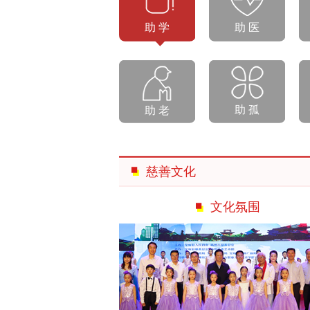
助 学
助 医
助 孤
助 老
慈善文化
文化氛围